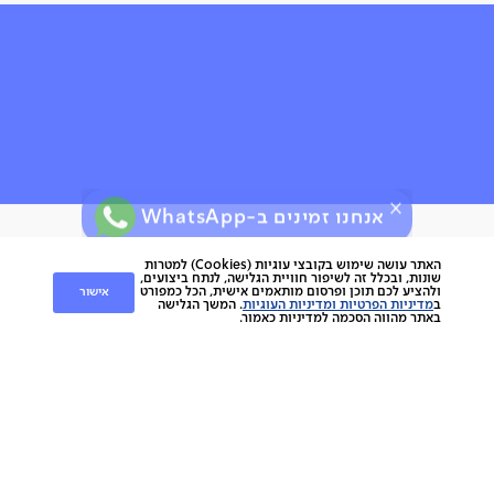
אנחנו זמינים ב-WhatsApp
ירות
קוחות
שירות לקוחות
האתר עושה שימוש בקובצי עוגיות (Cookies) למטרות
שונות, ובכלל זה לשיפור חוויית הגלישה, לנתח ביצועים,
אישור
ולהציע לכם תוכן ופרסום מותאמים אישית, הכל כמפורט
nap
ב
מדיניות הפרטיות ומדיניות העוגיות
. המשך הגלישה
החלפות והחזרות
באתר מהווה הסכמה למדיניות כאמור.
napo
תשלומים
וצרים
משלוחים
סניפים
מוצרים
ביטול עסקה
הסיפור שלנו
אחריות
כתבו עלינו
ספות
נגישות
מגזין
כורסאות
תקנון מועדון לקוחות
צרו קשר
מזרנים