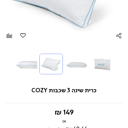
הוספה
Add
למועדפים
to
pare
כרית שינה 3 שכבות COZY
החל
149 ₪
מ-