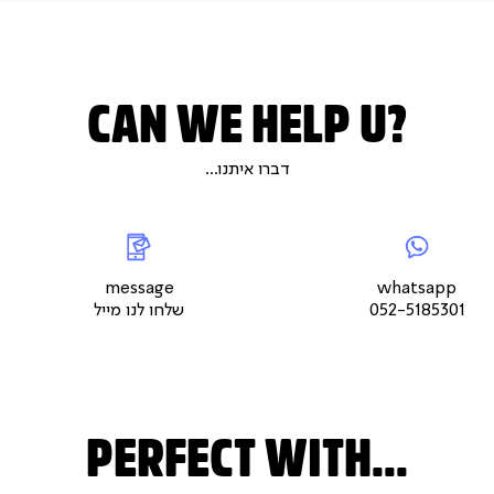
CAN WE HELP U?
דברו איתנו...
|
whatsap
|
|
messageשלחו
5
צור
לנו
צור
צור
קשר
מייל
קשר
קשר
עמוד
עמוד
עמוד
message
whatsapp
מוצר
מוצר
מוצר
052-5185301
שלחו לנו מייל
(9)
(9)
(9)
PERFECT WITH...