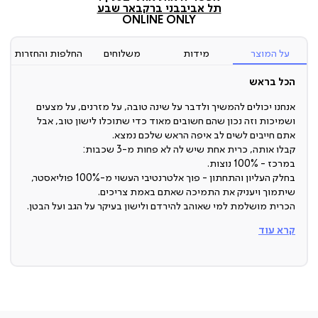
(7)
תל אביב
בני ברק
באר שבע
ONLINE ONLY
על המוצר
מידות
משלוחים
החלפות והחזרות
הכל בראש
אנחנו יכולים להמשיך ולדבר על שינה טובה, על מזרנים, על מצעים
ושמיכות וזה נכון שהם חשובים מאוד כדי שתוכלו לישון טוב, אבל
אתם חייבים לשים לב איפה הראש שלכם נמצא.
קבלו אותה, כרית אחת שיש לה לא פחות מ-3 שכבות:
במרכז - 100% נוצות.
בחלק העליון והתחתון - פוך אלטרנטיבי העשוי מ-100% פוליאסטר,
שיתמוך ויעניק את התמיכה שאתם באמת צריכים.
הכרית מושלמת למי שאוהב להירדם ולישון בעיקר על הגב ועל הבטן.
חומר:
קרא עוד
מבנה תלת שכבתי הכולל 100% נוצות במרכז ומעטפת פוך
אלטרנטיבי מסביב (100% פוליאסטר)
בד חיצוני: