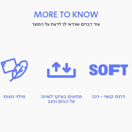
100% מיקרופייבר
MORE TO KNOW
מתאימה ל:
עוד דברים שכדאי לך לדעת על המוצר
ישנים על הגב והבטן
דרגת קושי:
SOFT או MEDIUM
מידות:
70X50 ס”מ
גובה - כ-14 ס”מ
דרגת קושי - רכה
מתאים בעיקר לשינה
מילוי נוצות
על הבטן והגב
ארץ ייצור: סין
תיתכן סטייה של עד 2% במידות ובגוון