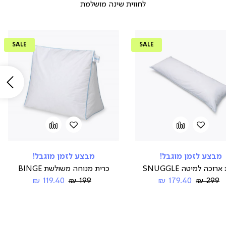
לחווית שינה מושלמת
SALE
SALE
שמ
הוספה
Add
הוספה
Add
to
למועדפים
to
למועדפים
compare
compare
מבצע לזמן מוגבל!
מבצע לזמן מוגבל!
רוכה למיטה SNUGGLE
כרית מנוחה משולשת BINGE
Regular
החל
Regular
החל
119.40 ₪
199 ₪
179.40 ₪
299 ₪
Price
מ-
Price
מ-