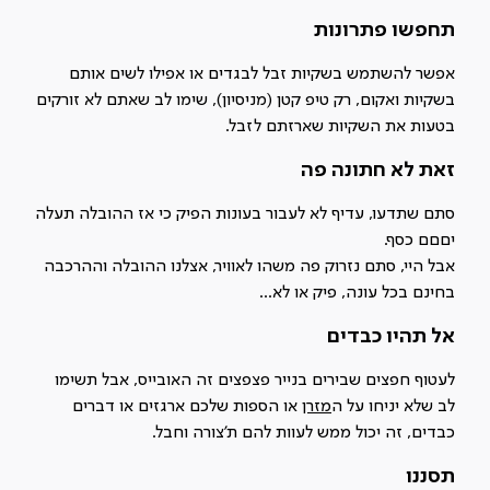
תחפשו פתרונות
אפשר להשתמש בשקיות זבל לבגדים או אפילו לשים אותם
בשקיות ואקום, רק טיפ קטן (מניסיון), שימו לב שאתם לא זורקים
בטעות את השקיות שארזתם לזבל.
זאת לא חתונה פה
סתם שתדעו, עדיף לא לעבור בעונות הפיק כי אז ההובלה תעלה
יםםם כסף.
אבל היי, סתם נזרוק פה משהו לאוויר, אצלנו ההובלה וההרכבה
בחינם בכל עונה, פיק או לא...
אל תהיו כבדים
לעטוף חפצים שבירים בנייר פצפצים זה האובייס, אבל תשימו
לב שלא יניחו על ה
מזרן
או הספות שלכם ארגזים או דברים
כבדים, זה יכול ממש לעוות להם ת'צורה וחבל.
תסננו