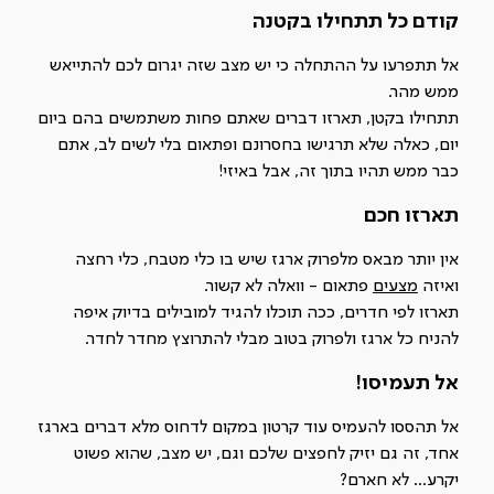
קודם כל תתחילו בקטנה
אל תתפרעו על ההתחלה כי יש מצב שזה יגרום לכם להתייאש
ממש מהר.
תתחילו בקטן, תארזו דברים שאתם פחות משתמשים בהם ביום
יום, כאלה שלא תרגישו בחסרונם ופתאום בלי לשים לב, אתם
כבר ממש תהיו בתוך זה, אבל באיזי!
תארזו חכם
אין יותר מבאס מלפרוק ארגז שיש בו כלי מטבח, כלי רחצה
ואיזה
מצעים
פתאום - וואלה לא קשור.
תארזו לפי חדרים, ככה תוכלו להגיד למובילים בדיוק איפה
להניח כל ארגז ולפרוק בטוב מבלי להתרוצץ מחדר לחדר.
אל תעמיסו!
אל תהססו להעמיס עוד קרטון במקום לדחוס מלא דברים בארגז
אחד, זה גם יזיק לחפצים שלכם וגם, יש מצב, שהוא פשוט
יקרע... לא חארם?