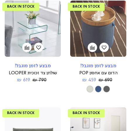
BACK IN STOCK
BACK IN STOCK
הוספה
Add
הוספה
Add
to
למועדפים
to
למועדפים
compare
compare
מבצע לזמן מוגבל!
מבצע לזמן מוגבל!
הדום עם אחסון POP
שולחן צד זכוכית LOOPER
Regular
החל
Regular
החל
619 ₪
790 ₪
459 ₪
690 ₪
Price
מ-
Price
מ-
צבע
BACK IN STOCK
BACK IN STOCK