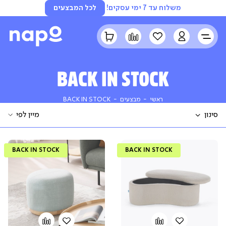
משלוח עד 7 ימי עסקים!
לכל המבצעים
LOGIN
הרשימה
השוואה
הסל
שלי
שלי
BACK IN STOCK
ראשי
מבצעים
BACK
ראשי
מבצעים
BACK IN STOCK
IN
STOCK
סגור
FILTERS
FILTER
צבע
BACK IN STOCK
BACK IN STOCK
מחיר
(
₪6491 - ₪52
)
החל סינון
הוספה
Add
הוספה
Add